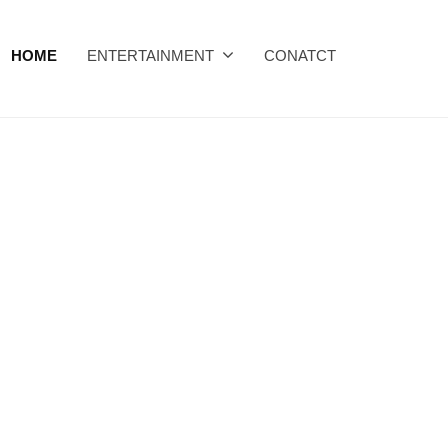
HOME
ENTERTAINMENT
CONATCT