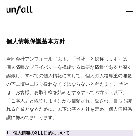
u
ュ
コ
ー
n
メ
ン
f
ニ
u
ュ
テ
a
ー
n
ン
l
f
l
ツ
個
個人情報保護基本方針
.
a
へ
人
L
l
ス
合同会社アンフォール（以下、「当社」と総称します）は、
L
l
キ
情
C
個人情報がプライバシーを構成する重要な情報であると深く
ッ
.
報
認識し、すべての個人情報に関して、個人の人格尊重の理念
プ
L
の下に慎重に取り扱わなくてはならないと考えます。 当社
保
L
は、お客様、お取引様を始めとするすべての方々（以下、
護
C
「ご本人」と総称します）から信頼され、愛され、自らも誇
基
れる企業となるために、以下の基本方針を定め、個人情報保
護に努めてまいります。
本
方
1．個人情報の利用目的について